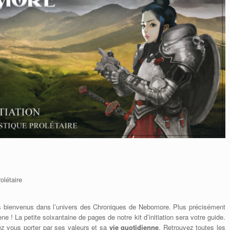
olétaire
s bienvenus dans l’univers des Chroniques de Nebomore. Plus précisément
! La petite soixantaine de pages de notre kit d’initiation sera votre guide.
ez vous porter par ses valeurs et sa
vie quotidienne
. Retrouvez toutes les