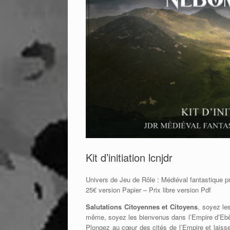
Kit d’initiation lcnjdr
Univers de Jeu de Rôle : Médiéval fantastique pr
25€ version Papier – Prix libre version Pdf
Salutations Citoyennes et Citoyens
, soyez le
même, soyez les bienvenus dans l’Empire d’Ebène 
Plongez au cœur des cités de l’Empire et laiss