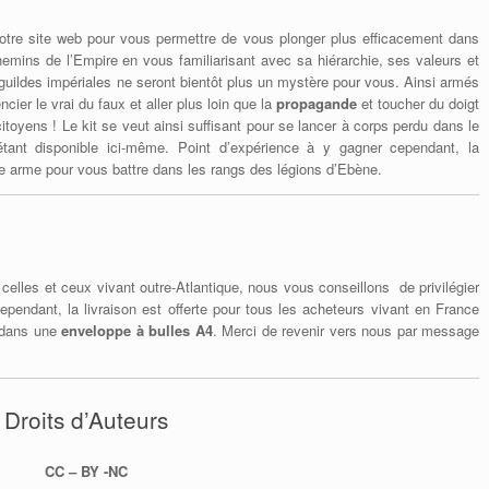
otre site web pour vous permettre de vous plonger plus efficacement dans
emins de l’Empire en vous familiarisant avec sa hiérarchie, ses valeurs et
s guildes impériales ne seront bientôt plus un mystère pour vous. Ainsi armés
ier le vrai du faux et aller plus loin que la
propagande
et toucher du doigt
itoyens ! Le kit se veut ainsi suffisant pour se lancer à corps perdu dans le
s étant disponible ici-même. Point d’expérience à y gagner cependant, la
re arme pour vous battre dans les rangs des légions d’Ebène.
celles et ceux vivant outre-Atlantique, nous vous conseillons de privilégier
ependant, la livraison est offerte pour tous les acheteurs vivant en France
, dans une
enveloppe à bulles A4
. Merci de revenir vers nous par message
Droits d’Auteurs
CC – BY -NC