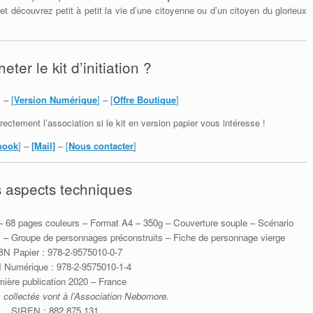
découvrez petit à petit la vie d’une citoyenne ou d’un citoyen du glorieux
eter le kit d’initiation ?
] –
[
Version Numérique
]
–
[
Offre Boutique
]
ectement l’association si le kit en version papier vous intéresse !
book
]
–
[Mail]
–
[
Nous contacter
]
 aspects techniques
 – 68 pages couleurs – Format A4 – 350g – Couverture souple – Scénario
es – Groupe de personnages préconstruits – Fiche de personnage vierge
BN Papier : 978-2-9575010-0-7
 Numérique : 978-2-9575010-1-4
mière publication 2020 – France
 collectés vont à l’Association Nebomore.
SIREN : 882 875 131