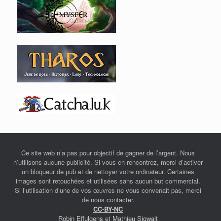
Ce site web n’a pas pour objectif de gagner de l’argent. Nous
n’utilisons aucune publicité. Si vous en rencontrez, merci d’activer
un bloqueur de pub et de nettoyer votre ordinateur. Certaines
images sont retouchées et utilisées sans aucun but commercial.
Si l’utilisation d’une de vos œuvres ne vous convenait pas, merci
de nous contacter.
CC-BY-NC
Robin Effulgens
et
Mathieu Sigwalt