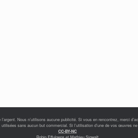
 l’argent. Nous n’utilisons aucune publicité. Si vous en rencontrez, merci d’ac
 utilisées sans aucun but commercial. Si l’utilisation d’une de vos œuvres n
CC-BY-NC
Robin Effulgens
et
Mathieu Sigwalt