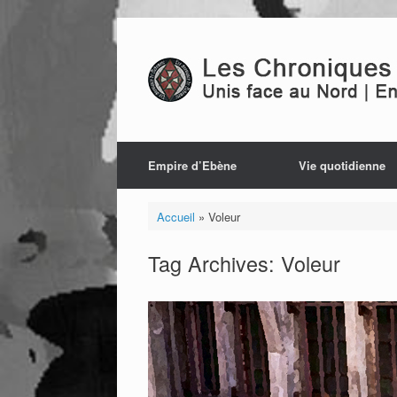
Skip
to
content
Empire d’Ebène
Vie quotidienne
Accueil
»
Voleur
Tag Archives:
Voleur