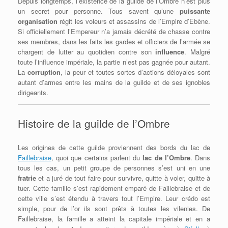
Depuis longtemps, l’existence de la guilde de l’Ombre n’est plus
un secret pour personne. Tous savent qu’une
puissante
organisation
régit les voleurs et assassins de l’Empire d’Ebène.
Si officiellement l’Empereur n’a jamais décrété de chasse contre
ses membres, dans les faits les gardes et officiers de l’armée se
chargent de lutter au quotidien contre son
influence
. Malgré
toute l’influence impériale, la partie n’est pas gagnée pour autant.
La
corruption
, la peur et toutes sortes d’actions déloyales sont
autant d’armes entre les mains de la guilde et de ses ignobles
dirigeants.
Histoire de la guilde de l’Ombre
Les origines de cette guilde proviennent des bords du lac de
Faillebraise
, quoi que certains parlent du
lac de l’Ombre
. Dans
tous les cas, un petit groupe de personnes s’est uni en une
fratrie
et a juré de tout faire pour survivre, quitte à voler, quitte à
tuer. Cette famille s’est rapidement emparé de Faillebraise et de
cette ville s’est étendu à travers tout l’Empire. Leur crédo est
simple, pour de l’or ils sont prêts à toutes les vilenies. De
Faillebraise, la famille a atteint la capitale impériale et en a