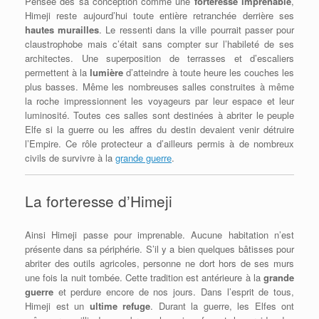
Pensée dès sa conception comme une
forteresse imprenable
,
Himeji reste aujourd’hui toute entière retranchée derrière ses
hautes murailles
. Le ressenti dans la ville pourrait passer pour
claustrophobe mais c’était sans compter sur l’habileté de ses
architectes. Une superposition de terrasses et d’escaliers
permettent à la
lumière
d’atteindre à toute heure les couches les
plus basses. Même les nombreuses salles construites à même
la roche impressionnent les voyageurs par leur espace et leur
luminosité. Toutes ces salles sont destinées à abriter le peuple
Elfe si la guerre ou les affres du destin devaient venir détruire
l’Empire. Ce rôle protecteur a d’ailleurs permis à de nombreux
civils de survivre à la
grande guerre
.
La forteresse d’Himeji
Ainsi Himeji passe pour imprenable. Aucune habitation n’est
présente dans sa périphérie. S’il y a bien quelques bâtisses pour
abriter des outils agricoles, personne ne dort hors de ses murs
une fois la nuit tombée. Cette tradition est antérieure à la
grande
guerre
et perdure encore de nos jours. Dans l’esprit de tous,
Himeji est un
ultime refuge
. Durant la guerre, les Elfes ont