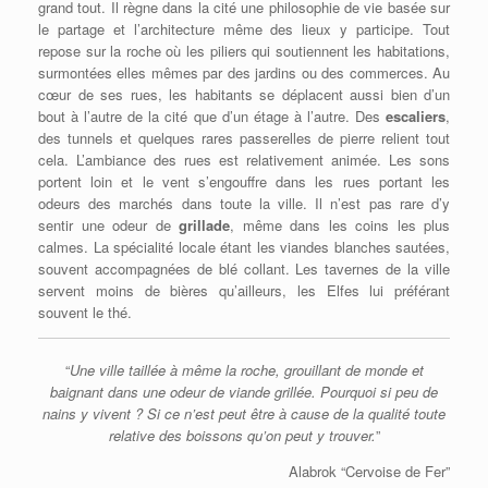
grand tout. Il règne dans la cité une philosophie de vie basée sur
le partage et l’architecture même des lieux y participe. Tout
repose sur la roche où les piliers qui soutiennent les habitations,
surmontées elles mêmes par des jardins ou des commerces. Au
cœur de ses rues, les habitants se déplacent aussi bien d’un
bout à l’autre de la cité que d’un étage à l’autre. Des
escaliers
,
des tunnels et quelques rares passerelles de pierre relient tout
cela. L’ambiance des rues est relativement animée. Les sons
portent loin et le vent s’engouffre dans les rues portant les
odeurs des marchés dans toute la ville. Il n’est pas rare d’y
sentir une odeur de
grillade
, même dans les coins les plus
calmes. La spécialité locale étant les viandes blanches sautées,
souvent accompagnées de blé collant. Les tavernes de la ville
servent moins de bières qu’ailleurs, les Elfes lui préférant
souvent le thé.
“
Une ville taillée à même la roche, grouillant de monde et
baignant dans une odeur de viande grillée. Pourquoi si peu de
nains y vivent ? Si ce n’est peut être à cause de la qualité toute
relative des boissons qu’on peut y trouver.
”
Alabrok “Cervoise de Fer”