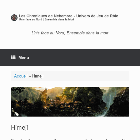
Skip
to
content
Unis face au Nord, Ensemble dans la mort
Menu
Accueil
»
Himeji
Himeji