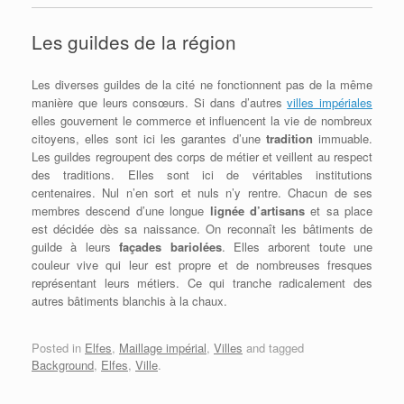
Les guildes de la région
Les diverses guildes de la cité ne fonctionnent pas de la même
manière que leurs consœurs. Si dans d’autres
villes impériales
elles gouvernent le commerce et influencent la vie de nombreux
citoyens, elles sont ici les garantes d’une
tradition
immuable.
Les guildes regroupent des corps de métier et veillent au respect
des traditions. Elles sont ici de véritables institutions
centenaires. Nul n’en sort et nuls n’y rentre. Chacun de ses
membres descend d’une longue
lignée d’artisans
et sa place
est décidée dès sa naissance. On reconnaît les bâtiments de
guilde à leurs
façades bariolées
. Elles arborent toute une
couleur vive qui leur est propre et de nombreuses fresques
représentant leurs métiers. Ce qui tranche radicalement des
autres bâtiments blanchis à la chaux.
Posted in
Elfes
,
Maillage impérial
,
Villes
and tagged
Background
,
Elfes
,
Ville
.